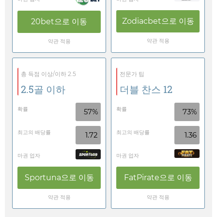
Zodiacbet
으로 이동
20bet
으로 이동
약관 적용
약관 적용
총 득점 이상/이하 2.5
전문가 팁
2.5골 이하
더블 찬스 12
확률
확률
57%
73%
최고의 배당률
최고의 배당률
1.72
1.36
마권 업자
마권 업자
Sportuna
으로 이동
FatPirate
으로 이동
약관 적용
약관 적용