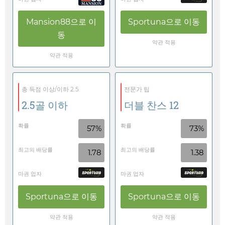
Mansion88
으로 이
Sportuna
으로 이동
동
약관 적용
약관 적용
총 득점 이상/이하 2.5
전문가 팁
2.5골 이하
더블 찬스 12
확률
확률
57%
73%
최고의 배당률
최고의 배당률
1.78
1.38
마권 업자
마권 업자
Sportuna
으로 이동
Sportuna
으로 이동
약관 적용
약관 적용