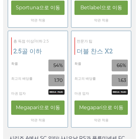
Sportuna
으로 이동
Betlabel
으로 이동
약관 적용
약관 적용
총 득점 이상/이하 2.5
전문가 팁
2.5골 이하
더블 찬스 X2
확률
확률
54%
66%
최고의 배당률
최고의 배당률
1.70
1.63
마권 업자
마권 업자
Megapari
으로 이동
Megapari
으로 이동
약관 적용
약관 적용
시리즈 A에서 SC 인터나시오날 RS과 플루미넨세 FC