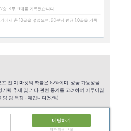
승, 4무, 9패를 기록했습니다.
에서 총 18골을 넣었으며, 90분당 평균 1.8골을 기록
오프 전 이 마켓의 확률은 62%이며, 성공 가능성을
근 경기력 추세 및 기타 관련 통계를 고려하여 이루어집
양 팀 득점 - 예입니다(57%).
베팅하기
약관 적용 | +18