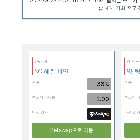
01/02/2025 7:00 pm
7:00 pm
에 열리는 모두가
습니다. 저희 축구
3승무패
양 팀 득
SC 헤렌베인
양 팀
확률
확률
38%
최고의 배당률
최고의 
2.00
마권 업자
마권 업
Betswap
으로 이동