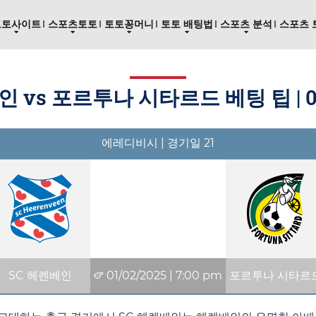
토토사이트
스포츠토토
토토꽁머니
토토 배팅법
스포츠 분석
스포츠 
인 vs 포르투나 시타르드 베팅 팁 |
0
에레디비시 | 경기일 21
SC 헤렌베인
01/02/2025
|
7:00 pm
포르투나 시타르