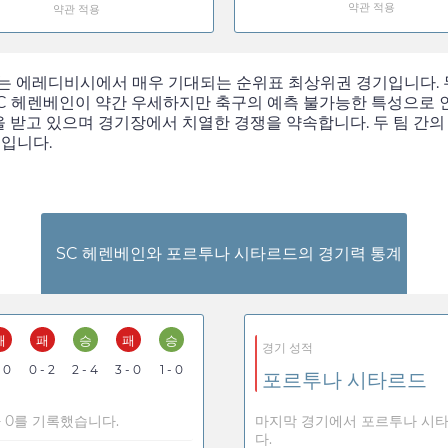
약관 적용
약관 적용
는 에레디비시에서 매우 기대되는 순위표 최상위권 경기입니다. 두
SC 헤렌베인이 약간 우세하지만 축구의 예측 불가능한 특성으로 인
을 받고 있으며 경기장에서 치열한 경쟁을 약속합니다. 두 팀 간
기입니다.
SC 헤렌베인와 포르투나 시타르드의 경기력 통계
패
패
승
패
승
경기 성적
- 0
0 - 2
2 - 4
3 - 0
1 - 0
포르투나 시타르드
- 0를 기록했습니다.
마지막 경기에서 포르투나 시타르
다.