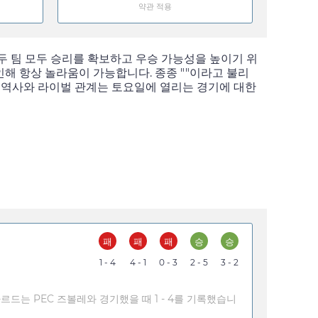
약관 적용
 팀 모두 승리를 확보하고 우승 가능성을 높이기 위
해 항상 놀라움이 가능합니다. 종종 ""이라고 불리
의 역사와 라이벌 관계는
토요일
에 열리는 경기에 대한
패
패
패
승
승
1 - 4
4 - 1
0 - 3
2 - 5
3 - 2
드는 PEC 즈볼레와 경기했을 때 1 - 4를 기록했습니