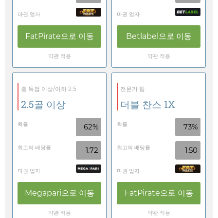
마권 업자
마권 업자
FatPirate
으로 이동
Betlabel
으로 이동
약관 적용
약관 적용
총 득점 이상/이하 2.5
전문가 팁
2.5골 이상
더블 찬스 1X
확률
확률
62%
73%
최고의 배당률
최고의 배당률
1.72
1.50
마권 업자
마권 업자
Megapari
으로 이동
FatPirate
으로 이동
약관 적용
약관 적용