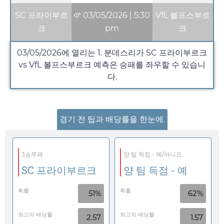
SC 프라이부르
03/05/2026
|
5:30
VfL 볼프스부르
크
pm
크
03/05/2026
에 열리는 1. 분데스리가 SC 프라이부르크
vs VfL 볼프스부르크 예측은 승패를 좌우할 수 있습니
다.
경기 전 팁과 배당률을 한눈에.
3승무패
양 팀 득점 - 예/아니요
SC 프라이부르크
양 팀 득점 - 예
확률
확률
51%
62%
최고의 배당률
최고의 배당률
2.57
1.57