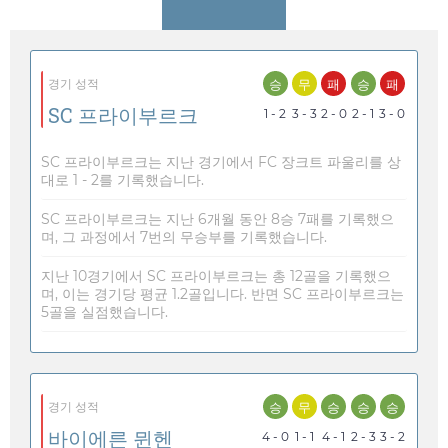
승
무
패
승
패
경기 성적
SC 프라이부르크
1 - 2
3 - 3
2 - 0
2 - 1
3 - 0
SC 프라이부르크는 지난 경기에서 FC 장크트 파울리를 상
대로 1 - 2를 기록했습니다.
SC 프라이부르크는 지난 6개월 동안 8승 7패를 기록했으
며, 그 과정에서 7번의 무승부를 기록했습니다.
지난 10경기에서 SC 프라이부르크는 총 12골을 기록했으
며, 이는 경기당 평균 1.2골입니다. 반면 SC 프라이부르크는
5골을 실점했습니다.
승
무
승
승
승
경기 성적
바이에른 뮌헨
4 - 0
1 - 1
4 - 1
2 - 3
3 - 2