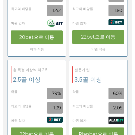
최고의 배당률
최고의 배당률
1.42
1.60
마권 업자
마권 업자
22bet
으로 이동
20bet
으로 이동
약관 적용
약관 적용
총 득점 이상/이하 2.5
전문가 팁
2.5골 이상
3.5골 이상
확률
확률
79%
60%
최고의 배당률
최고의 배당률
1.39
2.05
마권 업자
마권 업자
22bet
으로 이동
Planbet
으로 이동