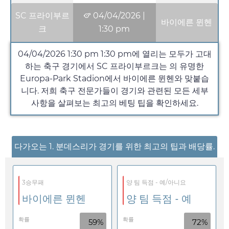
SC 프라이부르
04/04/2026
|
바이에른 뮌헨
크
1:30 pm
04/04/2026 1:30 pm
1:30 pm
에 열리는 모두가 고대
하는 축구 경기에서 SC 프라이부르크는 의 유명한
Europa-Park Stadion에서 바이에른 뮌헨와 맞붙습
니다. 저희 축구 전문가들이 경기와 관련된 모든 세부
사항을 살펴보는 최고의 베팅 팁을 확인하세요.
다가오는 1. 분데스리가 경기를 위한 최고의 팁과 배당률.
3승무패
양 팀 득점 - 예/아니요
바이에른 뮌헨
양 팀 득점 - 예
확률
확률
59%
72%