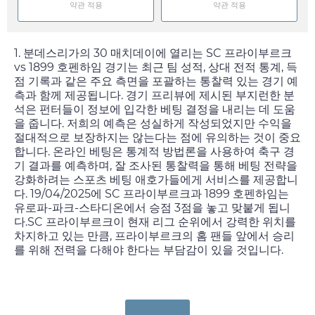
약관 적용
약관 적용
1. 분데스리가의 30 매치데이에 열리는 SC 프라이부르크
vs 1899 호펜하임 경기는 최근 팀 성적, 상대 전적 통계, 득
점 기록과 같은 주요 측면을 포괄하는 통찰력 있는 경기 예
측과 함께 제공됩니다. 경기 프리뷰에 제시된 부지런한 분
석은 펀터들이 정보에 입각한 베팅 결정을 내리는 데 도움
을 줍니다. 저희의 예측은 성실하게 작성되었지만 수익을
절대적으로 보장하지는 않는다는 점에 유의하는 것이 중요
합니다. 온라인 베팅은 통계적 방법론을 사용하여 축구 경
기 결과를 예측하며, 잘 조사된 통찰력을 통해 베팅 전략을
강화하려는 스포츠 베팅 애호가들에게 서비스를 제공합니
다.
19/04/2025
에 SC 프라이부르크과 1899 호펜하임는
유로파-파크-스타디온에서 승점 3점을 놓고 맞붙게 됩니
다.SC 프라이부르크이 현재 리그 순위에서 강력한 위치를
차지하고 있는 만큼, 프라이부르크의 홈 팬들 앞에서 승리
를 위해 전력을 다해야 한다는 부담감이 있을 것입니다.