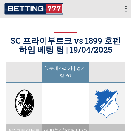
SC 프라이부르크 vs 1899 호펜
하임 베팅 팁 |
19/04/2025
1. 분데스리가 | 경기
일 30
SC 프라이부르
19/04/2025
|
1:30