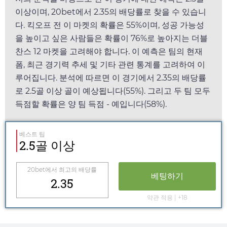
이상이며,
20bet
에서
2.35
의 배당률로 찾을 수 있습니
다. 킥오프 전 이 마켓의 확률은 55%이며, 성공 가능성
을 높이고 싶은 사람들은 확률이 76%로 높아지는 더블
찬스 12 마켓을 고려해야 합니다. 이 예측은 팀의 현재
폼, 최근 경기력 추세 및 기타 관련 통계를 고려하여 이
루어집니다. 분석에 따르면 이 경기에서
2.35
의 배당률
로 2.5골 이상 골이 예상됩니다(55%). 그리고 두 팀 모두
득점할 확률은 양 팀 득점 - 예입니다(58%).
베스트 팁
2.5골 이상
20bet
에서 최고의 배당률
베팅하기
2.35
약관 적용 | +18