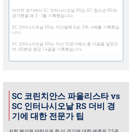
마지막 경기에서 SC 인터나시오날 RS는 EC 청소년 RS와
경기했을 때 3 - 1를 기록했습니다.
SC 인터나시오날 RS는 지난달에 6승, 3무, 4패를 기록했습
니다.
SC 인터나시오날 RS는 지난 10경기에서 총 14골을 넣었으
며, 90분당 평균 1.4골을 기록했습니다.
SC 코린치안스 파울리스타 vs
SC 인터나시오날 RS 더비 경
기에 대한 전문가 팁
저희 분석을 바탕으로 한 이 경기에 대한 예측은 2.5골