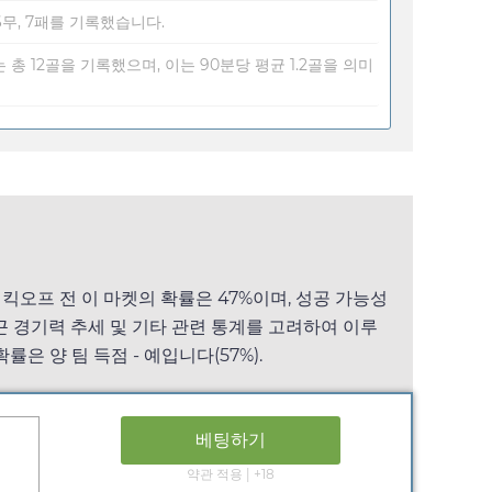
6무, 7패를 기록했습니다.
 총 12골을 기록했으며, 이는 90분당 평균 1.2골을 의미
 킥오프 전 이 마켓의 확률은 47%이며, 성공 가능성
최근 경기력 추세 및 기타 관련 통계를 고려하여 이루
률은 양 팀 득점 - 예입니다(57%).
베팅하기
약관 적용 | +18