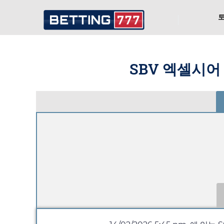
SBV 엑셀시어 