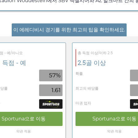
 Stadion Woudestein에서 SBV 엑셀시어와 AZ 알크마르 
이 에레디비시 경기를 위한 최고의 팁을 확인하세요.
점 - 예/아니요
총 득점 이상/이하 2.5
 득점 - 예
2.5골 이상
확률
57%
배당률
최고의 배당률
1.61
자
마권 업자
Sportuna
으로 이동
Sportuna
으로 이동
약관 적용
약관 적용