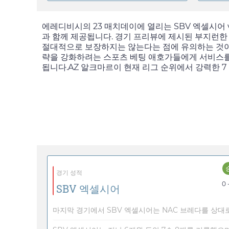
에레디비시의 23 매치데이에 열리는 SBV 엑셀시어 v
과 함께 제공됩니다. 경기 프리뷰에 제시된 부지런한
절대적으로 보장하지는 않는다는 점에 유의하는 것이 
략을 강화하려는 스포츠 베팅 애호가들에게 서비스
됩니다.AZ 알크마르이 현재 리그 순위에서 강력한 7
경기 성적
0 
SBV 엑셀시어
마지막 경기에서 SBV 엑셀시어는 NAC 브레다를 상대로 