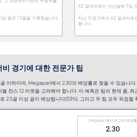
며, 그 과정에서 5번의 무승부를
AZ 알크마르는 지난달에 7승, 
기당 평균 1.3골을 기록했습니다.
지난 10경기에서 AZ 알크마르는
합니다.
 더비 경기에 대한 전문가 팁
5골 이하이며,
Megapari
에서
2.30
의 배당률로 찾을 수 있습니다.
블 찬스 12 마켓을 고려해야 합니다. 이 예측은 팀의 현재 폼, 
 2.5골 이상 골이 예상됩니다(53%). 그리고 두 팀 모두 득점할 확
Megapari
에서 최고의 배당률
2.30