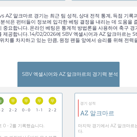
s AZ 알크마르 경기는 최근 팀 성적, 상대 전적 통계, 득점 기
 분석은 펀터들이 정보에 입각한 베팅 결정을 내리는 데 도움을
중요합니다. 온라인 베팅은 통계적 방법론을 사용하여 축구 경기
를 제공합니다.
14/02/2026
에 SBV 엑셀시어과 AZ 알크마르는 St
 위치를 차지하고 있는 만큼, 원정 팬들 앞에서 승리를 위해 전력
SBV 엑셀시어와 AZ 알크마르의 경기력 분석
승
무
무
무
무
경기 성적
- 2
2 - 2
0 - 0
1 - 1
2 - 2
AZ 알크마르
0 - 2를 기록했습니다.
마지막 경기에서 AZ 알크마르는
다.