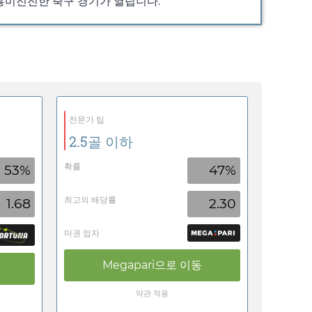
간의 흥미진진한 축구 경기가 열립니다.
전문가 팁
2.5골 이하
확률
53%
47%
최고의 배당률
1.68
2.30
마권 업자
Megapari
으로 이동
약관 적용