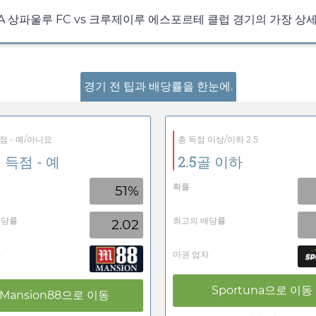
리즈 A 상파울루 FC vs 크루제이루 에스포르테 클럽 경기의 가장 
경기 전 팁과 배당률을 한눈에.
점 - 예/아니요
총 득점 이상/이하 2.5
 득점 - 예
2.5골 이하
확률
51%
배당률
최고의 배당률
2.02
자
마권 업자
Sportuna
으로 이동
Mansion88
으로 이동