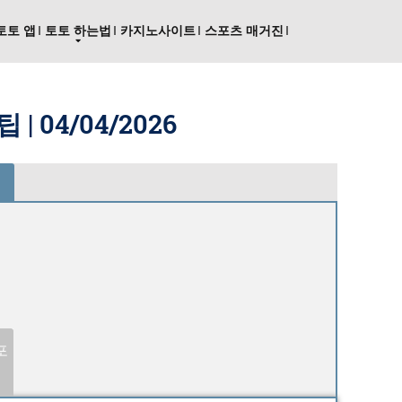
토토 앱
토토 하는법
카지노사이트
스포츠 매거진
팁 |
04/04/2026
포