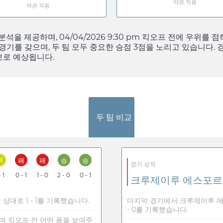
약관 적용
약관 적용
 분석을 제공하며,
04/04/2026 9:30 pm
킥오프 전에 우위를 점
경기를 갖으며, 두 팀 모두 중요한 승점 3점을 노리고 있습니다. 경기
보로 예상됩니다.
두 팀 비교
무
패
패
승
승
경기 성적
- 1
0 - 1
1 - 0
2 - 0
0 - 1
크루제이루 에스포르
상대로 1 - 1를 기록했습니다.
마지막 경기에서 크루제이루 에
- 0를 기록했습니다.
하며 킥오프 전 어떤 폼을 보여주