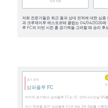
약관 적용
저희 전문가들은 최근 폼과 상대 전적에 대한 심층
과 크루제이루 에스포르테 클럽는
04/04/2026
에 
루 FC의 이번 시즌 홈 경기력을 고려할 때 승리 후
경기 성적
1 
상파울루 FC
마지막 경기에서 상파울루 FC는 SC 인터나시오날 RS를 
지난 19개월 동안 상파울루 FC은 8승 3무 8패를 기록