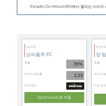
Estadio Do MorumBIS에서 열리는 시
3승무패
양 팀 득
상파울루 FC
양 팀
확률
확률
39%
최고의 배당률
최고의 
2.23
마권 업자
마권 업
Sportuna
으로 이동