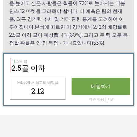
을 높이고 싶은 사람들은 확률이 72%로 높아지는 더블
찬스 12 마켓을 고려해야 합니다. 이 예측은 팀의 현재
폼, 최근 경기력 추세 및 기타 관련 통계를 고려하여 이
루어집니다.분석에 따르면 이 경기에서
2.12
의 배당률로
2.5골 이하 골이 예상됩니다(60%). 그리고 두 팀 모두 득
점할 확률은 양 팀 득점 - 아니요입니다(53%).
베스트 팁
2.5골 이하
Ivibet
에서 최고의 배당률
베팅하기
2.12
약관 적용 | +18