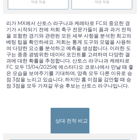
약관 적용
약관 적용
리가 MX에서 산토스 라구나과 케레타로 FC의 중요한 경
기가 시작되기 전에 저희 축구 전문가들이 폼과 과거 전적
을 포함한 경기와 관련된 모든 세부 사항을 분석한 최고의
베팅 팁을 확인하세요. 저희는 통계 도구와 모델을 사용하
여 다양한 요소를 분석하고 예측을 생성합니다. 이러한 도
구는 종종 광범위한 데이터 포인트를 고려하여 다양한 결
과에 대한 확률을 추정합니다. 산토스 라구나과 케레타로
FC 모두
13/04/2025
에 에스타디오 코로나에서 만날 때 좋
은 모습을 보여주기를 기대하며, 양측 모두 다른 이유로 승
점 3점을 노리고 있습니다. 하지만 홈 이점을 감안할 때 승
점 3점을 모두 가져갈 우승 후보는 산토스 라구나입니다.
상대 전적 비교