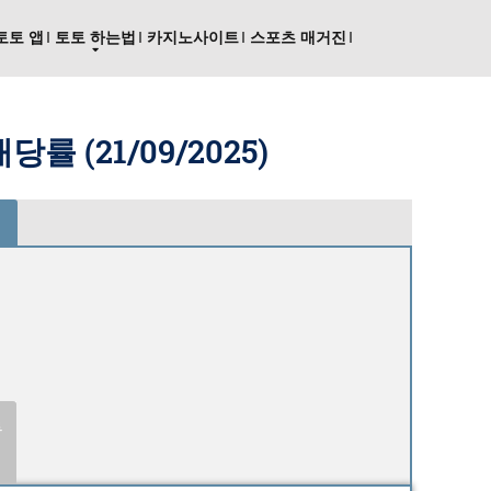
토토 앱
토토 하는법
카지노사이트
스포츠 매거진
배당률 (
21/09/2025
)
루