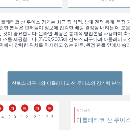
아틀레티코 산 루이스 경기는 최근 팀 성적, 상대 전적 통계, 득
런한 분석은 펀터들이 정보에 입각한 베팅 결정을 내리는 데 도
것이 중요합니다. 온라인 베팅은 통계적 방법론을 사용하여 축구
비스를 제공합니다.
21/09/2025
에 산토스 라구나과 아틀레티코 
위에서 강력한 위치를 차지하고 있는 만큼, 원정 팬들 앞에서 승
산토스 라구나와 아틀레티코 산 루이스의 경기력 분석
패
패
패
패
패
경기 성적
- 4
2 - 0
1 - 2
2 - 1
2 - 3
아틀레티코 산 루이