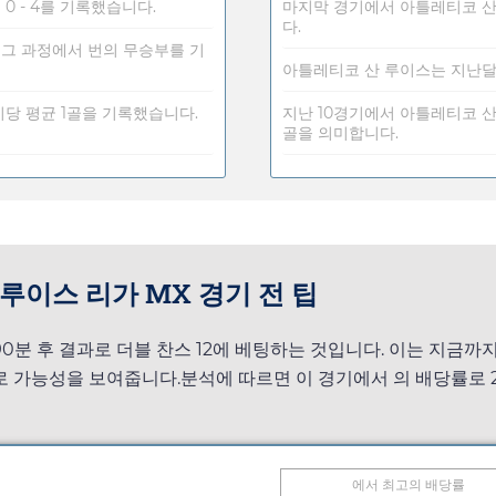
 - 4를 기록했습니다.
마지막 경기에서 아틀레티코 산 
다.
 그 과정에서 번의 무승부를 기
아틀레티코 산 루이스는 지난달에
기당 평균 1골을 기록했습니다.
지난 10경기에서 아틀레티코 산 
골을 의미합니다.
루이스 리가 MX 경기 전 팁
90분 후 결과로 더블 찬스 12에 베팅하는 것입니다. 이는 지금까
으로 가능성을 보여줍니다.분석에 따르면 이 경기에서
의 배당률로 2
에서 최고의 배당률