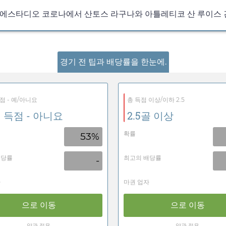
는 에스타디오 코로나에서 산토스 라구나와 아틀레티코 산 루이스 
경기 전 팁과 배당률을 한눈에.
점 - 예/아니요
총 득점 이상/이하 2.5
 득점 - 아니요
2.5골 이상
확률
53%
배당률
최고의 배당률
-
자
마권 업자
으로 이동
으로 이동
약관 적용
약관 적용