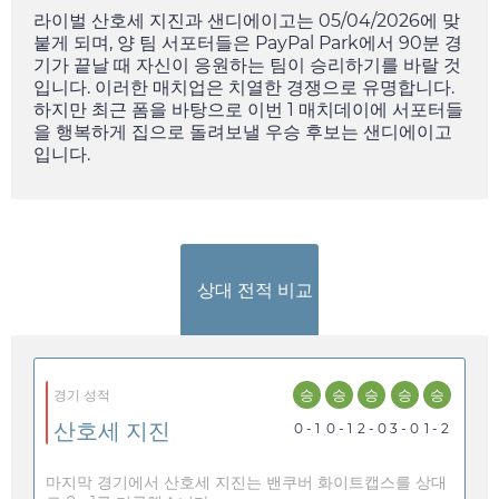
라이벌 산호세 지진과 샌디에이고는
05/04/2026
에 맞
붙게 되며, 양 팀 서포터들은 PayPal Park에서 90분 경
기가 끝날 때 자신이 응원하는 팀이 승리하기를 바랄 것
입니다. 이러한 매치업은 치열한 경쟁으로 유명합니다.
하지만 최근 폼을 바탕으로 이번 1 매치데이에 서포터들
을 행복하게 집으로 돌려보낼 우승 후보는 샌디에이고
입니다.
상대 전적 비교
승
승
승
승
승
경기 성적
산호세 지진
0 - 1
0 - 1
2 - 0
3 - 0
1 - 2
마지막 경기에서 산호세 지진는 밴쿠버 화이트캡스를 상대