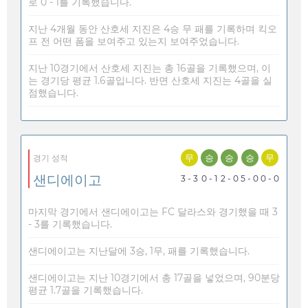
로 0 - 1를 기록했습니다.
지난 4개월 동안 산호세 지진은 4승 무 패를 기록하며 킥오
프 전 어떤 폼을 보여주고 있는지 보여주었습니다.
지난 10경기에서 산호세 지진는 총 16골을 기록했으며, 이
는 경기당 평균 1.6골입니다. 반면 산호세 지진는 4골을 실
점했습니다.
무
승
승
승
무
경기 성적
샌디에이고
3 - 3
0 - 1
2 - 0
5 - 0
0 - 0
마지막 경기에서 샌디에이고는 FC 달라스와 경기했을 때 3
- 3를 기록했습니다.
샌디에이고는 지난달에 3승, 1무, 패를 기록했습니다.
샌디에이고는 지난 10경기에서 총 17골을 넣었으며, 90분당
평균 1.7골을 기록했습니다.