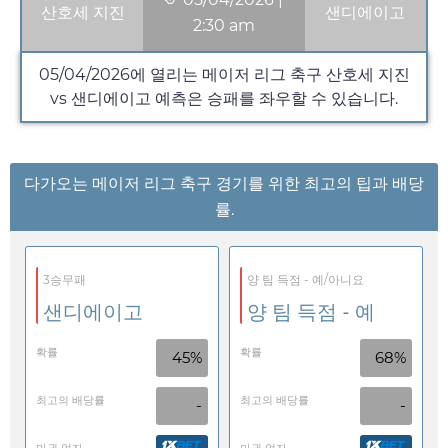
산호세 지진
샌디에이고
2:30 am
05/04/2026
에 열리는 메이저 리그 축구 산호세 지진
vs 샌디에이고 예측은 승패를 좌우할 수 있습니다.
다가오는 메이저 리그 축구 경기를 위한 최고의 팁과 배당
률.
3승무패
양 팀 득점 - 예/아니요
샌디에이고
양 팀 득점 - 예
확률
확률
45%
68%
최고의 배당률
최고의 배당률
-
-