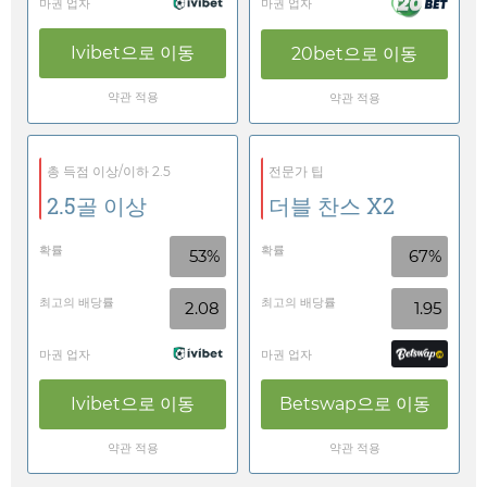
마권 업자
마권 업자
Ivibet
으로 이동
20bet
으로 이동
약관 적용
약관 적용
총 득점 이상/이하 2.5
전문가 팁
2.5골 이상
더블 찬스 X2
확률
확률
53%
67%
최고의 배당률
최고의 배당률
2.08
1.95
마권 업자
마권 업자
Ivibet
으로 이동
Betswap
으로 이동
약관 적용
약관 적용