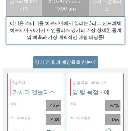
산프레체 히로
02/04/2025
|
가시마 앤틀러
시마
10:00 am
스
에디온 스타디움 히로시마에서 열리는 J리그 산프레체
히로시마 vs 가시마 앤틀러스 경기의 가장 상세한 통계
및 예측과 가장 매력적인 베팅 배당률!
경기 전 팁과 배당률을 한눈에.
3승무패
양 팀 득점 - 예/아니요
가시마 앤틀러스
양 팀 득점 - 예
확률
확률
42%
57%
최고의 배당률
최고의 배당률
4.18
1.95