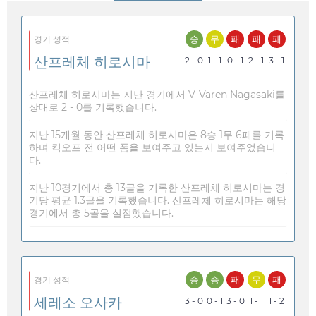
승
무
패
패
패
경기 성적
산프레체 히로시마
2 - 0
1 - 1
0 - 1
2 - 1
3 - 1
산프레체 히로시마는 지난 경기에서 V-Varen Nagasaki를
상대로 2 - 0를 기록했습니다.
지난 15개월 동안 산프레체 히로시마은 8승 1무 6패를 기록
하며 킥오프 전 어떤 폼을 보여주고 있는지 보여주었습니
다.
지난 10경기에서 총 13골을 기록한 산프레체 히로시마는 경
기당 평균 1.3골을 기록했습니다. 산프레체 히로시마는 해당
경기에서 총 5골을 실점했습니다.
승
승
패
무
패
경기 성적
세레소 오사카
3 - 0
0 - 1
3 - 0
1 - 1
1 - 2