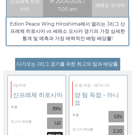
산프레체 히로
25/04/2026
|
세레소 오사카
시마
7:00 am
Edion Peace Wing Hiroshima에서 열리는 J리그 산
프레체 히로시마 vs 세레소 오사카 경기의 가장 상세한
통계 및 예측과 가장 매력적인 베팅 배당률!
다가오는 J리그 경기를 위한 최고의 팁과 배당률.
3승무패
양 팀 득점 - 예/아니요
산프레체 히로시마
양 팀 득점 - 아니
요
확률
39%
확률
53%
최고의 배당률
1.61
최고의 배당률
2.20