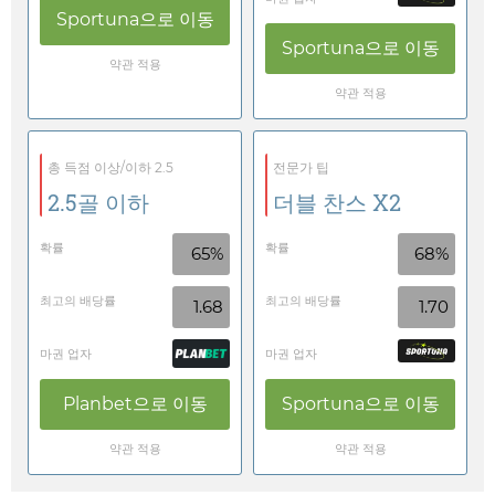
Sportuna
으로 이동
Sportuna
으로 이동
약관 적용
약관 적용
총 득점 이상/이하 2.5
전문가 팁
2.5골 이하
더블 찬스 X2
확률
확률
65%
68%
최고의 배당률
최고의 배당률
1.68
1.70
마권 업자
마권 업자
Planbet
으로 이동
Sportuna
으로 이동
약관 적용
약관 적용