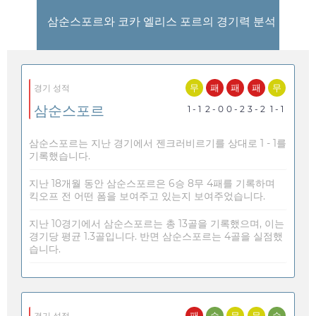
삼순스포르와 코카 엘리스 포르의 경기력 분석
무
패
패
패
무
경기 성적
삼순스포르
1 - 1
2 - 0
0 - 2
3 - 2
1 - 1
삼순스포르는 지난 경기에서 젠크러비르기를 상대로 1 - 1를
기록했습니다.
지난 18개월 동안 삼순스포르은 6승 8무 4패를 기록하며
킥오프 전 어떤 폼을 보여주고 있는지 보여주었습니다.
지난 10경기에서 삼순스포르는 총 13골을 기록했으며, 이는
경기당 평균 1.3골입니다. 반면 삼순스포르는 4골을 실점했
습니다.
패
승
무
무
승
경기 성적