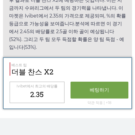
후 결과로 더블 찬스 X2에 베팅하는 것입니다. 이는 지
금까지 수퍼리그에서 두 팀의 경기력을 나타냅니다. 이
마켓은
Ivibet
에서
2.35
의 가격으로 제공되며, %의 확률
등급으로 가능성을 보여줍니다.분석에 따르면 이 경기
에서
2.45
의 배당률로 2.5골 이하 골이 예상됩니다
(52%). 그리고 두 팀 모두 득점할 확률은 양 팀 득점 - 예
입니다(53%).
베스트 팁
더블 찬스 X2
Ivibet
에서 최고의 배당률
베팅하기
2.35
약관 적용 | +18