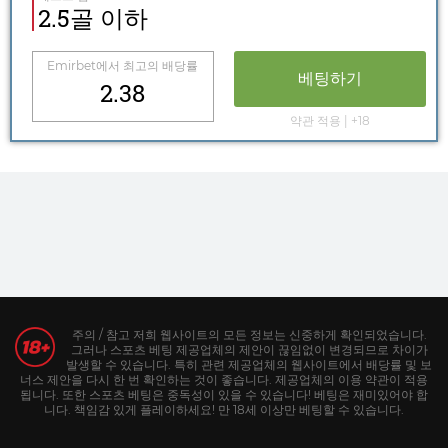
2.5골 이하
Emirbet
에서 최고의 배당률
베팅하기
2.38
약관 적용 | +18
주의 / 참고 저희 웹사이트의 모든 정보는 신중하게 확인되었습니다.
그러나 스포츠 베팅 제공업체의 제안이 끊임없이 변경되므로 차이가
발생할 수 있습니다. 특히 관련 제공업체의 웹사이트에서 배당률 및 보
너스 제안을 다시 한 번 확인하는 것이 좋습니다. 제공업체의 이용 약관이 적용
됩니다. 또한 스포츠 베팅은 중독성이 있을 수 있습니다! 베팅은 재미있어야 합
니다. 책임감 있게 플레이하세요! 만 18세 이상만 베팅할 수 있습니다.