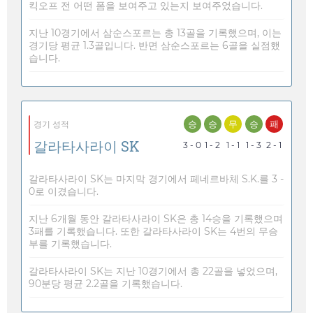
킥오프 전 어떤 폼을 보여주고 있는지 보여주었습니다.
지난 10경기에서 삼순스포르는 총 13골을 기록했으며, 이는
경기당 평균 1.3골입니다. 반면 삼순스포르는 6골을 실점했
습니다.
승
승
무
승
패
경기 성적
갈라타사라이 SK
3 - 0
1 - 2
1 - 1
1 - 3
2 - 1
갈라타사라이 SK는 마지막 경기에서 페네르바체 S.K.를 3 -
0로 이겼습니다.
지난 6개월 동안 갈라타사라이 SK은 총 14승을 기록했으며
3패를 기록했습니다. 또한 갈라타사라이 SK는 4번의 무승
부를 기록했습니다.
갈라타사라이 SK는 지난 10경기에서 총 22골을 넣었으며,
90분당 평균 2.2골을 기록했습니다.