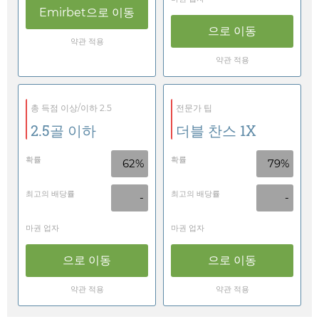
Emirbet
으로 이동
으로 이동
약관 적용
약관 적용
총 득점 이상/이하 2.5
전문가 팁
2.5골 이하
더블 찬스 1X
확률
확률
62%
79%
최고의 배당률
최고의 배당률
-
-
마권 업자
마권 업자
으로 이동
으로 이동
약관 적용
약관 적용