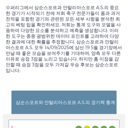
수퍼리그에서 삼순스포르과 안탈리아스포르 A.S.의 중요
한 경기가 시작되기 전에 저희 축구 전문가들이 폼과 과거
전적을 포함한 경기와 관련된 모든 세부 사항을 분석한 최
고의 베팅 팁을 확인하세요. 저희는 통계 도구와 모델을 사
용하여 다양한 요소를 분석하고 예측을 생성합니다. 이러
한 도구는 종종 광범위한 데이터 포인트를 고려하여 다양
한 결과에 대한 확률을 추정합니다. 삼순스포르과 안탈리
아스포르 A.S. 모두
14/09/2025
에 삼선 19 5월 경기장에서
만날 때 좋은 모습을 보여주기를 기대하며, 양측 모두 다른
이유로 승점 3점을 노리고 있습니다. 하지만 홈 이점을 감
안할 때 승점 3점을 모두 가져갈 우승 후보는 삼순스포르
입니다.
삼순스포르와 안탈리아스포르 A.S.의 경기력 통계