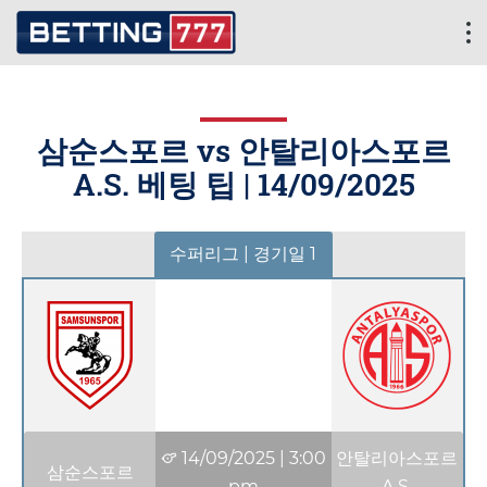
삼순스포르 vs 안탈리아스포르
A.S. 베팅 팁 |
14/09/2025
수퍼리그 | 경기일 1
14/09/2025
|
3:00
안탈리아스포르
삼순스포르
pm
A.S.