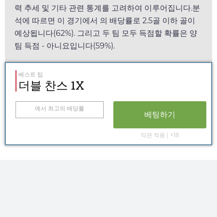
력 추세 및 기타 관련 통계를 고려하여 이루어집니다.분
석에 따르면 이 경기에서
의 배당률로 2.5골 이하 골이
예상됩니다(62%). 그리고 두 팀 모두 득점할 확률은 양
팀 득점 - 아니요입니다(59%).
베스트 팁
더블 찬스 1X
에서 최고의 배당률
베팅하기
약관 적용 | +18