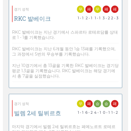
무
패
무
패
패
경기 성적
RKC 발베이크
1 - 1
2 - 1
1 - 1
3 - 2
2 - 3
RKC 발베이크는 지난 경기에서 스파르타 로테르담를 상대
로 1 - 1를 기록했습니다.
RKC 발베이크는 지난 6개월 동안 1승 13패를 기록했으며,
그 과정에서 5번의 무승부를 기록했습니다.
지난 10경기에서 총 13골을 기록한 RKC 발베이크는 경기당
평균 1.3골을 기록했습니다. RKC 발베이크는 해당 경기에
서 총 7골을 실점했습니다.
무
패
승
승
패
경기 성적
빌렘 2세 틸뷔르흐
1 - 1
6 - 2
4 - 1
0 - 1
1 - 2
마지막 경기에서 빌렘 2세 틸뷔르흐는 페예노르트 로테르