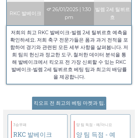
26/01/2025
|
1:30
빌렘 2세 틸뷔르
RKC 발베이크
pm
흐
저희의 최고 RKC 발베이크-빌렘 2세 틸뷔르흐 예측을
확인하세요. 저희 축구 전문가들은 폼과 과거 전적을 포
함하여 경기와 관련된 모든 세부 사항을 살펴봅니다. 저
희 팀의 헌신과 정교한 도구, 철저한 데이터 분석을 통
해 발베이크에서 킥오프 전 가장 신뢰할 수 있는 RKC
발베이크-빌렘 2세 틸뷔르흐 베팅 팁과 최고의 배당률
을 제공합니다.
킥오프 전 최고의 베팅 마켓과 팁.
3승무패
양 팀 득점 - 예/아니요
RKC 발베이크
양 팀 득점 - 예