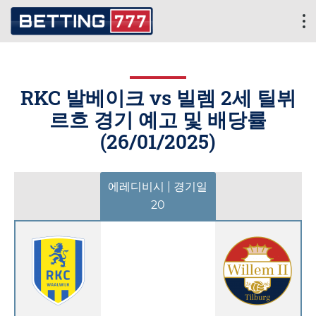
RKC 발베이크 vs 빌렘 2세 틸뷔
르흐 경기 예고 및 배당률
(
26/01/2025
)
에레디비시 | 경기일
20