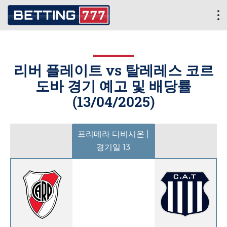
리버 플레이트 vs 탈레레스 코르
도바 경기 예고 및 배당률
(
13/04/2025
)
프리메라 디비시온 |
경기일 13