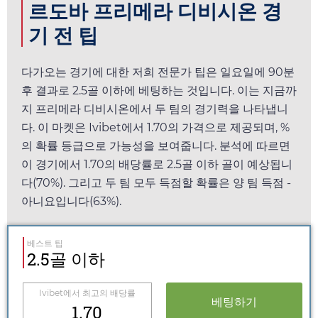
르도바 프리메라 디비시온 경
기 전 팁
다가오는 경기에 대한 저희 전문가 팁은
일요일
에 90분
후 결과로 2.5골 이하에 베팅하는 것입니다. 이는 지금까
지 프리메라 디비시온에서 두 팀의 경기력을 나타냅니
다. 이 마켓은
Ivibet
에서
1.70
의 가격으로 제공되며, %
의 확률 등급으로 가능성을 보여줍니다. 분석에 따르면
이 경기에서
1.70
의 배당률로 2.5골 이하 골이 예상됩니
다(70%). 그리고 두 팀 모두 득점할 확률은 양 팀 득점 -
아니요입니다(63%).
베스트 팁
2.5골 이하
Ivibet
에서 최고의 배당률
베팅하기
1.70