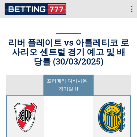
리버 플레이트 vs 아틀레티코 로
사리오 센트럴 경기 예고 및 배
당률 (
30/03/2025
)
프리메라 디비시온 |
경기일 11