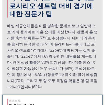
로사리오 센트럴 더비 경기에
대한 전문가 팁
베팅 제공업체들은 이를 명확한 문제로 보고 일반적으
로 리버 플레이트의 홈 승리를 예상합니다. 팬들이 홈 승
리를 축하할 확률은 37%로 추정됩니다. 데이터와 통계
를 철저히 분석한 결과 "리버 플레이트–아틀레티코 로
사리오 센트럴" 경기에서 "
22bet
"에 베팅하는 것이 좋
습니다. "
22bet
"에서
1.67
의 유리한 배당률을 제공합니
다. 관련 성공 확률은 70%로 계산됩니다. 더블 찬스 1X
이 발생할 가능성이 매우 높습니다(69%). 분석에 따르
면 이 경기에서
1.67
의 배당률로 2.5골 이하 골이 예상됩
니다(70%). 그리고 두 팀 모두 득점할 확률은 양 팀 득점
- 아니요입니다(62%).
베스트 팁