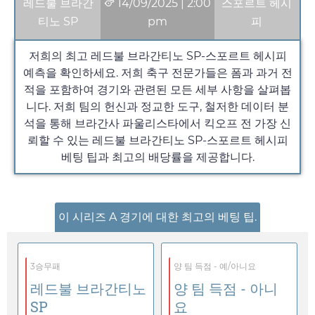
레드불 브라간
14/09/2025
|
2:00
스포르트 헤시
티노 SP
pm
피
저희의 최고 레드불 브라간티노 SP-스포르트 헤시피
예측을 확인하세요. 저희 축구 전문가들은 폼과 과거 전
적을 포함하여 경기와 관련된 모든 세부 사항을 살펴봅
니다. 저희 팀의 헌신과 정교한 도구, 철저한 데이터 분
석을 통해 브라간사 파울리스타에서 킥오프 전 가장 신
뢰할 수 있는 레드불 브라간티노 SP-스포르트 헤시피
베팅 팁과 최고의 배당률을 제공합니다.
이 시리즈 A 경기에 대한 최고의 베팅 팁.
3승무패
양 팀 득점 - 예/아니요
레드불 브라간티노
양 팀 득점 - 아니
SP
요