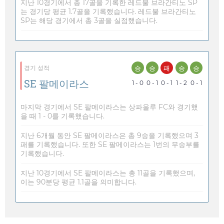
지난 10경기에서 총 17골을 기록한 레드불 브라간티노 SP
는 경기당 평균 1.7골을 기록했습니다. 레드불 브라간티노
SP는 해당 경기에서 총 3골을 실점했습니다.
승
승
패
승
승
경기 성적
SE 팔메이라스
1 - 0
0 - 1
0 - 1
1 - 2
0 - 1
마지막 경기에서 SE 팔메이라스는 상파울루 FC와 경기했
을 때 1 - 0를 기록했습니다.
지난 6개월 동안 SE 팔메이라스은 총 9승을 기록했으며 3
패를 기록했습니다. 또한 SE 팔메이라스는 1번의 무승부를
기록했습니다.
지난 10경기에서 SE 팔메이라스는 총 11골을 기록했으며,
이는 90분당 평균 1.1골을 의미합니다.