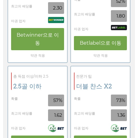
52%
최고의 배당률
2.30
최고의 배당률
1.80
마권 업자
마권 업자
Betwinner
으로 이
동
Betlabel
으로 이동
약관 적용
약관 적용
총 득점 이상/이하 2.5
전문가 팁
2.5골 이하
더블 찬스 X2
확률
확률
57%
73%
최고의 배당률
최고의 배당률
1.62
1.36
마권 업자
마권 업자