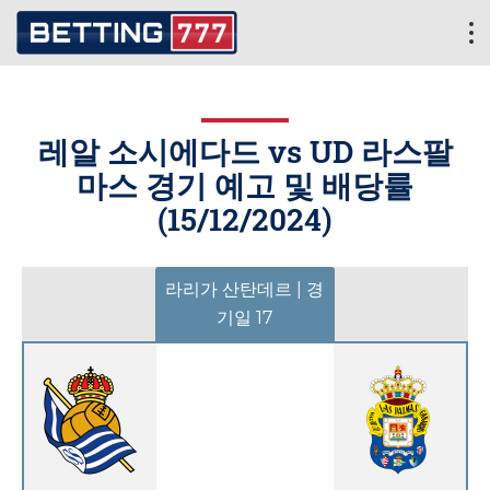
레알 소시에다드 vs UD 라스팔
마스 경기 예고 및 배당률
(
15/12/2024
)
라리가 산탄데르 | 경
기일 17