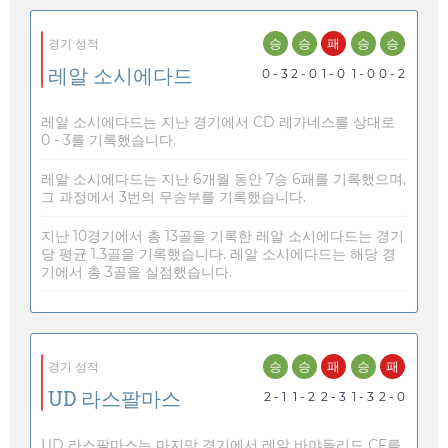
승
승
패
승
승
경기 성적
레알 소시에다드
0 - 3
2 - 0
1 - 0
1 - 0
0 - 2
레알 소시에다드는 지난 경기에서 CD 레가네스를 상대로
0 - 3를 기록했습니다.
레알 소시에다드는 지난 6개월 동안 7승 6패를 기록했으며,
그 과정에서 3번의 무승부를 기록했습니다.
지난 10경기에서 총 13골을 기록한 레알 소시에다드는 경기
당 평균 1.3골을 기록했습니다. 레알 소시에다드는 해당 경
기에서 총 3골을 실점했습니다.
승
승
패
승
패
경기 성적
UD 라스팔마스
2 - 1
1 - 2
2 - 3
1 - 3
2 - 0
UD 라스팔마스는 마지막 경기에서 레알 바야돌리드 CF를