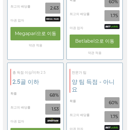
확률
60%
최고의 배당률
2.63
최고의 배당률
1.75
마권 업자
마권 업자
Megapari
으로 이동
Betlabel
으로 이동
약관 적용
약관 적용
총 득점 이상/이하 2.5
전문가 팁
2.5골 이하
양 팀 득점 - 아니
요
확률
68%
확률
60%
최고의 배당률
1.53
최고의 배당률
1.75
마권 업자
마권 업자