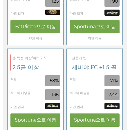
1.25
1.90
마권 업자
마권 업자
FatPirate
으로 이동
Sportuna
으로 이동
약관 적용
약관 적용
총 득점 이상/이하 2.5
전문가 팁
2.5골 이상
세비야 FC +1.5 골
확률
확률
58%
71%
최고의 배당률
최고의 배당률
1.36
2.44
마권 업자
마권 업자
Sportuna
으로 이동
Sportuna
으로 이동