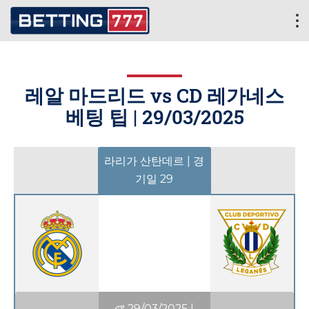
레알 마드리드 vs CD 레가네스
베팅 팁 |
29/03/2025
라리가 산탄데르 | 경
기일 29
29/03/2025
|