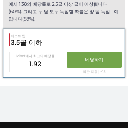
에서
1.38
의 배당률로 2.5골 이상 골이 예상됩니다
(60%). 그리고 두 팀 모두 득점할 확률은 양 팀 득점 - 예
입니다(58%).
베스트 팁
3.5골 이하
Ivibet
에서 최고의 배당률
베팅하기
1.92
약관 적용 | +18