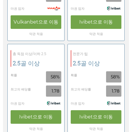
마권 업자
마권 업자
Vulkanbet
으로 이동
Ivibet
으로 이동
약관 적용
약관 적용
총 득점 이상/이하 2.5
전문가 팁
2.5골 이상
2.5골 이상
확률
확률
58%
58%
최고의 배당률
최고의 배당률
1.78
1.78
마권 업자
마권 업자
Ivibet
으로 이동
Ivibet
으로 이동
약관 적용
약관 적용