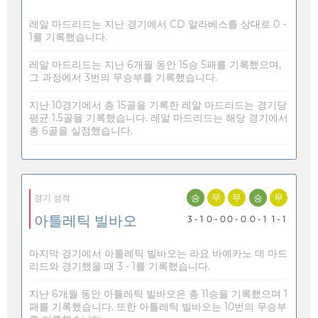
레알 마드리드는 지난 경기에서 CD 알라베스를 상대로 0 -
1를 기록했습니다.
레알 마드리드는 지난 6개월 동안 15승 5패를 기록했으며,
그 과정에서 3번의 무승부를 기록했습니다.
지난 10경기에서 총 15골을 기록한 레알 마드리드는 경기당
평균 1.5골을 기록했습니다. 레알 마드리드는 해당 경기에서
총 6골을 실점했습니다.
승
무
무
승
무
경기 성적
아틀레틱 빌바오
3 - 1
0 - 0
0 - 0
0 - 1
1 - 1
마지막 경기에서 아틀레틱 빌바오는 라요 바예카노 데 마드
리드와 경기했을 때 3 - 1를 기록했습니다.
지난 6개월 동안 아틀레틱 빌바오은 총 11승을 기록했으며 1
패를 기록했습니다. 또한 아틀레틱 빌바오는 10번의 무승부