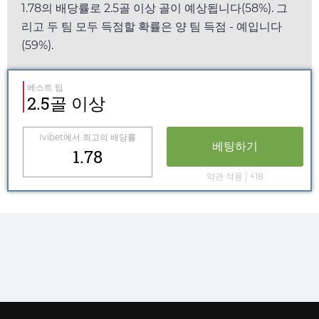
1.78
의 배당률로 2.5골 이상 골이 예상됩니다(58%). 그
리고 두 팀 모두 득점할 확률은 양 팀 득점 - 예입니다
(59%).
베스트 팁
2.5골 이상
Ivibet
에서 최고의 배당률
베팅하기
1.78
약관 적용 | +18