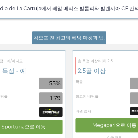
stadio de La Cartuja에서 레알 베티스 발롬피와 발렌시아 C
킥오프 전 최고의 베팅 마켓과 팁.
점 - 예/아니요
총 득점 이상/이하 2.5
 득점 - 예
2.5골 이상
확률
55%
배당률
최고의 배당률
1.79
자
마권 업자
Megapari
으로 이동
Sportuna
으로 이동
약관 적용