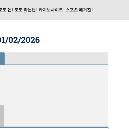
토토 앱
토토 하는법
카지노사이트
스포츠 매거진
01/02/2026