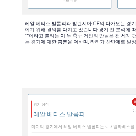
약관 적용
레알 베티스 발롬피과 발렌시아 CF의 다가오는 경기
이기 위해 결의를 다지고 있습니다.경기 전 분석에 
""이라고 불리는 이 두 축구 거인의 만남은 전 세계
는 경기에 대한 흥분을 더하며, 라리가 산탄데르 일정
경기 성적
2 
레알 베티스 발롬피
마지막 경기에서 레알 베티스 발롬피는 CD 알라베스를 상