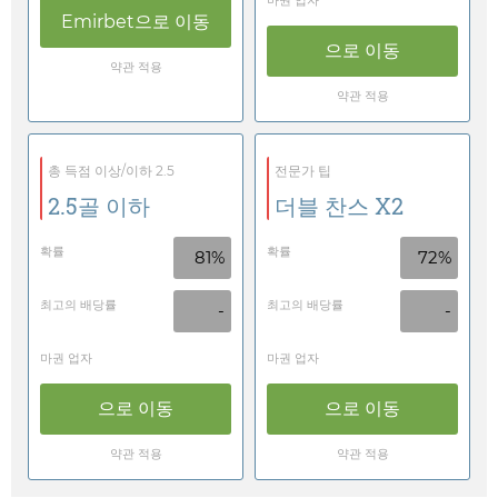
마권 업자
Emirbet
으로 이동
으로 이동
약관 적용
약관 적용
총 득점 이상/이하 2.5
전문가 팁
2.5골 이하
더블 찬스 X2
확률
확률
81%
72%
최고의 배당률
최고의 배당률
-
-
마권 업자
마권 업자
으로 이동
으로 이동
약관 적용
약관 적용