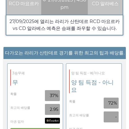
RCD 마요르카
CD 알라베스
pm
27/09/2025
에 열리는 라리가 산탄데르 RCD 마요르카
vs CD 알라베스 예측은 승패를 좌우할 수 있습니다.
다가오는 라리가 산탄데르 경기를 위한 최고의 팁과 배당률.
3승무패
양 팀 득점 - 예/아니요
무
양 팀 득점 - 아니
요
확률
37%
확률
72%
최고의 배당률
2.95
최고의 배당률
-
마권 업자