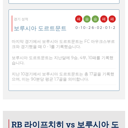
패
승
승
패
패
경기 성적
보루시아 도르트문트
0 - 1
0 - 2
6 - 0
2 - 0
1 - 2
마지막 경기에서 보루시아 도르트문트는 FC 아우크스부르
크와 경기했을 때 0 - 1를 기록했습니다.
보루시아 도르트문트는 지난달에 9승, 4무, 10패를 기록했
습니다.
지난 10경기에서 보루시아 도르트문트는 총 17골을 기록했
으며, 이는 90분당 평균 1.7골을 의미합니다.
RB 라이프치히 vs 보루시아 도