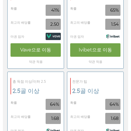
확률
확률
41%
65%
최고의 배당률
최고의 배당률
2.50
1.54
마권 업자
마권 업자
Vave
으로 이동
Ivibet
으로 이동
약관 적용
약관 적용
총 득점 이상/이하 2.5
전문가 팁
2.5골 이상
2.5골 이상
확률
확률
64%
64%
최고의 배당률
최고의 배당률
1.68
1.68
마권 업자
마권 업자