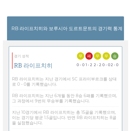
RB 라이프치히와 보루시아 도르트문트의 경기력 통계
무
패
무
무
승
경기 성적
RB 라이프치히
0 - 0
1 - 2
2 - 2
0 - 0
2 - 0
RB 라이프치히는 지난 경기에서 SC 프라이부르크를 상대
로 0 - 0를 기록했습니다.
RB 라이프치히는 지난 6개월 동안 8승 6패를 기록했으며,
그 과정에서 9번의 무승부를 기록했습니다.
지난 10경기에서 RB 라이프치히는 총 15골을 기록했으며,
이는 경기당 평균 1.5골입니다. 반면 RB 라이프치히는 8골
을 실점했습니다.