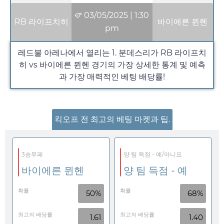
03/05/2025
|
1:30
RB 라이프치히
바이에른 뮌헨
pm
레드불 아레나에서 열리는 1. 분데스리가 RB 라이프치
히 vs 바이에른 뮌헨 경기의 가장 상세한 통계 및 예측
과 가장 매력적인 베팅 배당률!
킥오프 전 최고의 베팅 마켓과 팁.
3승무패
양 팀 득점 - 예/아니요
바이에른 뮌헨
양 팀 득점 - 예
확률
확률
50%
68%
최고의 배당률
최고의 배당률
1.61
1.40