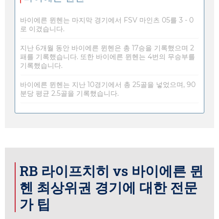
바이에른 뮌헨는 마지막 경기에서 FSV 마인츠 05를 3 - 0
로 이겼습니다.
지난 6개월 동안 바이에른 뮌헨은 총 17승을 기록했으며 2
패를 기록했습니다. 또한 바이에른 뮌헨는 4번의 무승부를
기록했습니다.
바이에른 뮌헨는 지난 10경기에서 총 25골을 넣었으며, 90
분당 평균 2.5골을 기록했습니다.
RB 라이프치히 vs 바이에른 뮌
헨 최상위권 경기에 대한 전문
가 팁