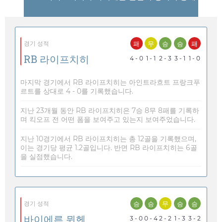
패
무
승
승
패
경기 성적
RB 라이프치히
4 - 0
1 - 1
2 - 3
3 - 1
1 - 0
마지막 경기에서 RB 라이프치히는 아인트라흐트 프랑크푸
르트를 상대로 4 - 0를 기록했습니다.
지난 23개월 동안 RB 라이프치히은 7승 8무 8패를 기록하
며 킥오프 전 어떤 폼을 보여주고 있는지 보여주었습니다.
지난 10경기에서 RB 라이프치히는 총 12골을 기록했으며,
이는 경기당 평균 1.2골입니다. 반면 RB 라이프치히는 6골
을 실점했습니다.
승
승
무
승
승
경기 성적
바이에른 뮌헨
3 - 0
0 - 4
2 - 2
1 - 3
3 - 2