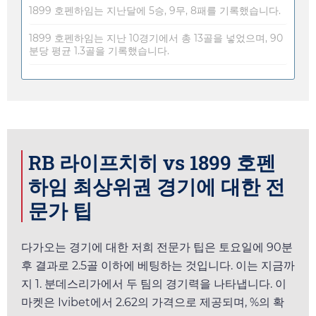
1899 호펜하임는 지난달에 5승, 9무, 8패를 기록했습니다.
1899 호펜하임는 지난 10경기에서 총 13골을 넣었으며, 90
분당 평균 1.3골을 기록했습니다.
RB 라이프치히 vs 1899 호펜
하임 최상위권 경기에 대한 전
문가 팁
다가오는 경기에 대한 저희 전문가 팁은
토요일
에 90분
후 결과로 2.5골 이하에 베팅하는 것입니다. 이는 지금까
지 1. 분데스리가에서 두 팀의 경기력을 나타냅니다. 이
마켓은
Ivibet
에서
2.62
의 가격으로 제공되며, %의 확