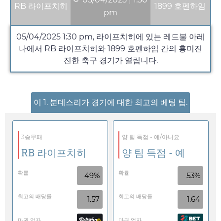
RB 라이프치히
1899 호펜하임
pm
05/04/2025
1:30 pm
, 라이프치히에 있는 레드불 아레
나에서 RB 라이프치히와 1899 호펜하임 간의 흥미진
진한 축구 경기가 열립니다.
이 1. 분데스리가 경기에 대한 최고의 베팅 팁.
3승무패
양 팀 득점 - 예/아니요
RB 라이프치히
양 팀 득점 - 예
확률
확률
49%
53%
최고의 배당률
최고의 배당률
1.57
1.64
마권 업자
마권 업자