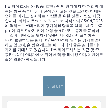
RB 라이프치히와 1899 호펜하임의 경기에 대한 저희의 예
측은 최근 폼부터 상대 전적까지 모든 것을 고려하며, 베팅
업체를 이기고 싶어하는 사람들을 위한 전문가 팁도 제공
합니다! 저희의 무료 스포츠 픽으로 시작하여
05/04/2025
에 열리는 1. 분데스리가 경기의 배당률을 살펴보세요.
1:30
pm
에 킥오프하기 전에 가장 중요한 모든 통계를 분석하는
데 있어 어떤 것도 놓치지 않습니다. RB 라이프치히과
1899 호펜하임는 현재
05/04/2025
에 열리는 경기를 준비
하고 있으며, 홈 팀은 레드불 아레나에서 좋은 결과를 이어
가기를 기대하고 있습니다. RB 라이프치히는 최근 몇 주
동안 1. 분데스리가에서 뛰어난 팀 중 하나였으며, 이번에도
좋은 결과가 예상됩니다.
두 팀 비교