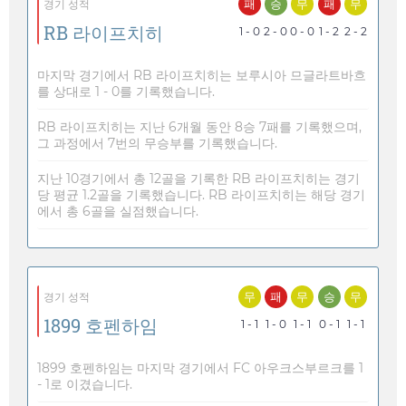
패
승
무
패
무
경기 성적
RB 라이프치히
1 - 0
2 - 0
0 - 0
1 - 2
2 - 2
마지막 경기에서 RB 라이프치히는 보루시아 므글라트바흐
를 상대로 1 - 0를 기록했습니다.
RB 라이프치히는 지난 6개월 동안 8승 7패를 기록했으며,
그 과정에서 7번의 무승부를 기록했습니다.
지난 10경기에서 총 12골을 기록한 RB 라이프치히는 경기
당 평균 1.2골을 기록했습니다. RB 라이프치히는 해당 경기
에서 총 6골을 실점했습니다.
무
패
무
승
무
경기 성적
1899 호펜하임
1 - 1
1 - 0
1 - 1
0 - 1
1 - 1
1899 호펜하임는 마지막 경기에서 FC 아우크스부르크를 1
- 1로 이겼습니다.