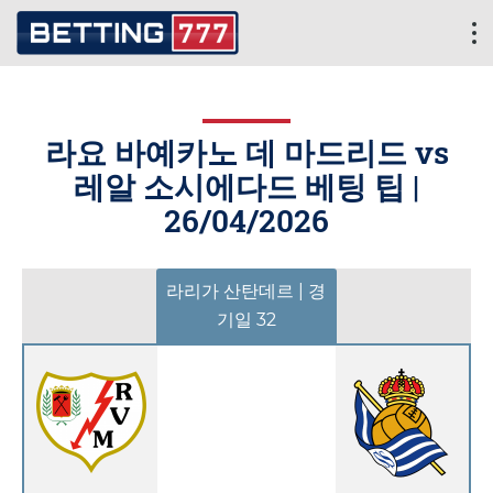
라요 바예카노 데 마드리드 vs
레알 소시에다드 베팅 팁 |
26/04/2026
라리가 산탄데르 | 경
기일 32