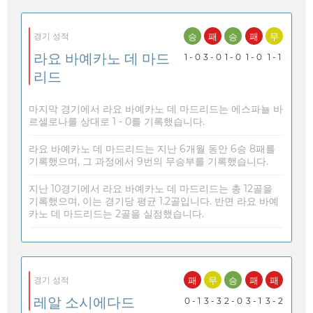
승
패
승
패
무
경기 성적
라요 바예카노 데 마드
1 - 0
3 - 0
1 - 0
1 - 0
1 - 1
리드
마지막 경기에서 라요 바예카노 데 마드리드는 에스파뇰 바
르셀로나를 상대로 1 - 0를 기록했습니다.
라요 바예카노 데 마드리드는 지난 6개월 동안 6승 8패를
기록했으며, 그 과정에서 9번의 무승부를 기록했습니다.
지난 10경기에서 라요 바예카노 데 마드리드는 총 12골을
기록했으며, 이는 경기당 평균 1.2골입니다. 반면 라요 바예
카노 데 마드리드는 2골을 실점했습니다.
패
무
승
패
패
경기 성적
레알 소시에다드
0 - 1
3 - 3
2 - 0
3 - 1
3 - 2