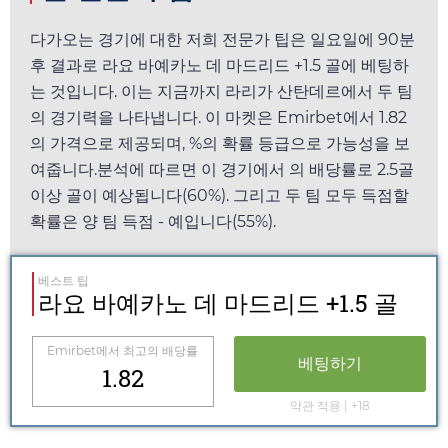
다가오는 경기에 대한 저희 전문가 팁은
일요일
에 90분
후 결과로 라요 바예카노 데 마드리드 +1.5 골에 베팅하
는 것입니다. 이는 지금까지 라리가 산탄데르에서 두 팀
의 경기력을 나타냅니다. 이 마켓은
Emirbet
에서
1.82
의 가격으로 제공되며, %의 확률 등급으로 가능성을 보
여줍니다.분석에 따르면 이 경기에서
의 배당률로 2.5골
이상 골이 예상됩니다(60%). 그리고 두 팀 모두 득점할
확률은 양 팀 득점 - 예입니다(55%).
베스트 팁
라요 바예카노 데 마드리드 +1.5 골
Emirbet
에서 최고의 배당률
베팅하기
1.82
약관 적용 | +18