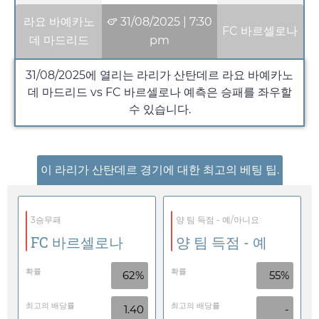
라요 바예카노
31/08/2025
|
7:30
FC 바르셀로나
데 마드리드
pm
31/08/2025
에 열리는 라리가 산탄데르 라요 바예카노
데 마드리드 vs FC 바르셀로나 예측은 승패를 좌우할
수 있습니다.
이 라리가 산탄데르 경기에 대한 최고의 베팅 팁.
3승무패
양 팀 득점 - 예/아니요
FC 바르셀로나
양 팀 득점 - 예
확률
확률
62%
55%
최고의 배당률
최고의 배당률
1.40
-