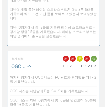
대로 0 - 1를 기록했습니다.
지난 21개월 동안 레이싱 스트라스부르은 12승 3무 6패를
기록하며 킥오프 전 어떤 폼을 보여주고 있는지 보여주었습
니다.
지난 10경기에서 총 15골을 기록한 레이싱 스트라스부르는
경기당 평균 1.5골을 기록했습니다. 레이싱 스트라스부르는
해당 경기에서 총 4골을 실점했습니다.
패
패
무
패
승
경기 성적
OGC 니스
1 - 2
2 - 1
1 - 1
0 - 2
1 - 3
마지막 경기에서 OGC 니스는 FC 낭트와 경기했을 때 1 - 2
를 기록했습니다.
OGC 니스는 지난달에 11승, 5무, 5패를 기록했습니다.
OGC 니스는 지난 10경기에서 총 16골을 넣었으며, 90분당
평균 1.6골을 기록했습니다.