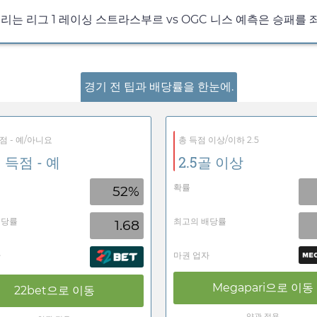
열리는 리그 1 레이싱 스트라스부르 vs OGC 니스 예측은 승패를 
경기 전 팁과 배당률을 한눈에.
점 - 예/아니요
총 득점 이상/이하 2.5
 득점 - 예
2.5골 이상
확률
52%
배당률
최고의 배당률
1.68
자
마권 업자
Megapari
으로 이동
22bet
으로 이동
약관 적용