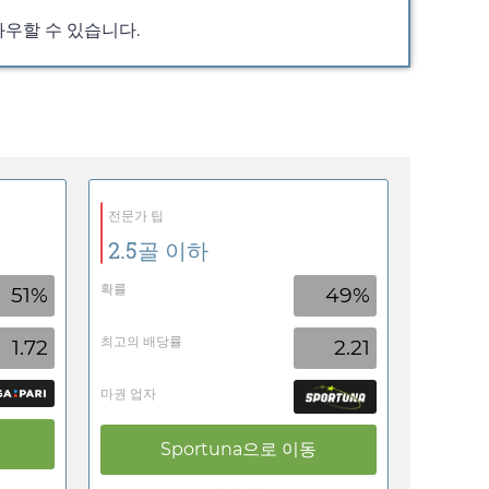
좌우할 수 있습니다.
전문가 팁
2.5골 이하
확률
51%
49%
최고의 배당률
1.72
2.21
마권 업자
Sportuna
으로 이동