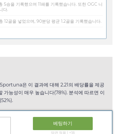
총 5승을 기록했으며 11패를 기록했습니다. 또한 OGC 니
니다.
총 12골을 넣었으며, 90분당 평균 1.2골을 기록했습니다.
Sportuna
은 이 결과에 대해
2.21
의 배당률을 제공
 가능성이 매우 높습니다(78%). 분석에 따르면 이
2%).
베팅하기
약관 적용 | +18