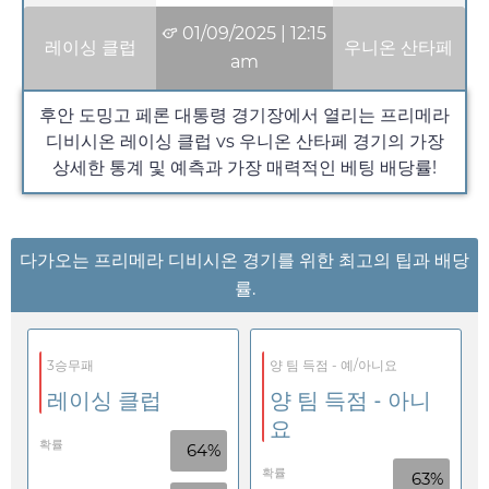
01/09/2025
|
12:15
레이싱 클럽
우니온 산타페
am
후안 도밍고 페론 대통령 경기장에서 열리는 프리메라
디비시온 레이싱 클럽 vs 우니온 산타페 경기의 가장
상세한 통계 및 예측과 가장 매력적인 베팅 배당률!
다가오는 프리메라 디비시온 경기를 위한 최고의 팁과 배당
률.
3승무패
양 팀 득점 - 예/아니요
레이싱 클럽
양 팀 득점 - 아니
요
확률
64%
확률
63%