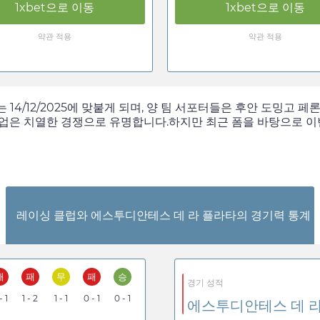
1xbet
으로 이동
1xbet
으로 이동
약관 적용
약관 적용
타는
14/12/2025
에 맞붙게 되며, 양 팀 서포터들은 후안 도밍고 페
업은 치열한 경쟁으로 유명합니다.하지만 최근 폼을 바탕으로 이
레이싱 클럽와 에스투디안테스 데 라 플라타의 경기력 통계
패
패
무
패
승
경기 성적
- 1
1 - 2
1 - 1
0 - 1
0 - 1
에스투디안테스 데 