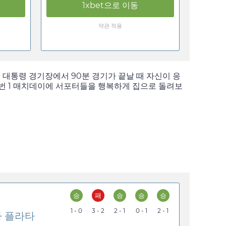
1xbet
으로 이동
약관 적용
론 대통령 경기장에서 90분 경기가 끝날 때 자신이 응
번 1 매치데이에 서포터들을 행복하게 집으로 돌려보
승
패
승
승
승
1 - 0
3 - 2
2 - 1
0 - 1
2 - 1
라 플라타