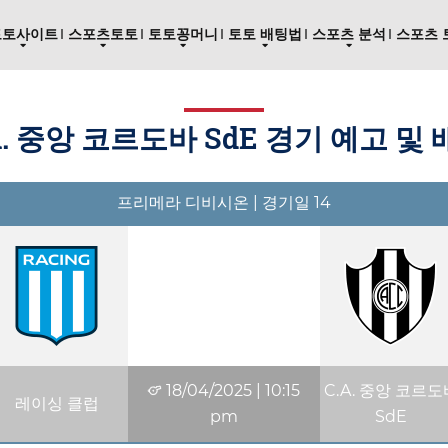
토토사이트
스포츠토토
토토꽁머니
토토 배팅법
스포츠 분석
스포츠 
A. 중앙 코르도바 SdE 경기 예고 및 
프리메라 디비시온 | 경기일 14
18/04/2025
|
10:15
C.A. 중앙 코르도
레이싱 클럽
pm
SdE