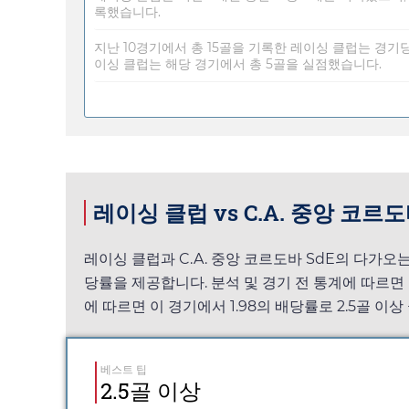
록했습니다.
지난 10경기에서 총 15골을 기록한 레이싱 클럽는 경기당
이싱 클럽는 해당 경기에서 총 5골을 실점했습니다.
레이싱 클럽 vs C.A. 중앙 코르
레이싱 클럽과 C.A. 중앙 코르도바 SdE의 다가오
당률을 제공합니다. 분석 및 경기 전 통계에 따르면
에 따르면 이 경기에서
1.98
의 배당률로 2.5골 이상 
베스트 팁
2.5골 이상