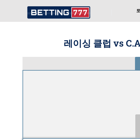
레이싱 클럽 vs C.