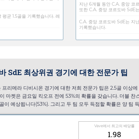
지난 6개월 동안 C.A. 중앙 
또한 C.A. 중앙 코르도바 Sd
 평균 1.5골을 기록했습니다. 레
C.A. 중앙 코르도바 SdE는 지
기록했습니다.
도바 SdE 최상위권 경기에 대한 전문가 팁
는 프리메라 디비시온 경기에 대한 저희 전문가 팁은 2.5골 이상
 이 마켓은
금요일
킥오프 전에 53%의 확률을 갖습니다. 더블 찬스
골이 예상됩니다(53%). 그리고 두 팀 모두 득점할 확률은 양 팀 득점
Vave
에서 최고의 배당률
1.98