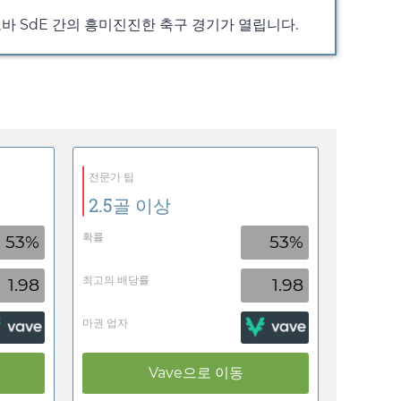
도바 SdE 간의 흥미진진한 축구 경기가 열립니다.
전문가 팁
2.5골 이상
확률
53%
53%
최고의 배당률
1.98
1.98
마권 업자
Vave
으로 이동