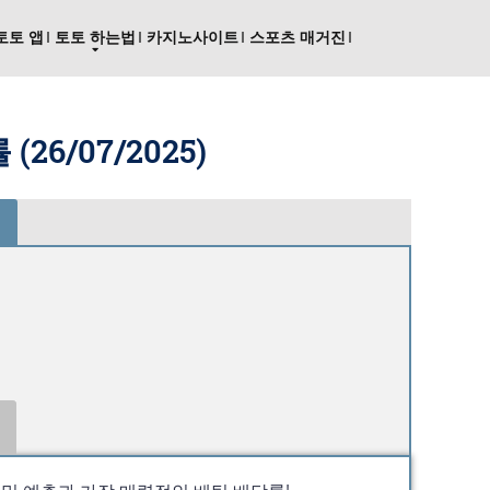
토토 앱
토토 하는법
카지노사이트
스포츠 매거진
 (
26/07/2025
)