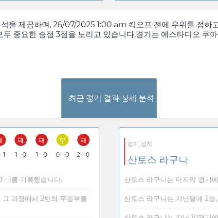
분석을 제공하며,
26/07/2025 1:00 am
킥오프 전에 우위를 점하고
팀 모두 중요한 승점 3점을 노리고 있습니다.경기는 에스타디오 쿠
최근 경기 결과 상세 분석
패
패
패
무
패
경기 성적
- 1
1 - 0
1 - 0
0 - 0
2 - 0
산토스 라구나
- 1를 기록했습니다.
산토스 라구나는 마지막 경기에서
, 그 과정에서 2번의 무승부를
산토스 라구나는 지난달에 2승, 
산토스 라구나는 지난 10경기에