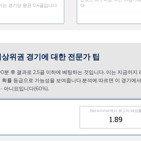
이는 경기당 평균 0.4골입니다.
다.
 최상위권 경기에 대한 전문가 팁
90분 후 결과로 2.5골 이하에 베팅하는 것입니다. 이는 지금까지
의 확률 등급으로 가능성을 보여줍니다.분석에 따르면 이 경기에
 - 아니요입니다(60%).
Betwinner
에서 최고의 배당
1.89