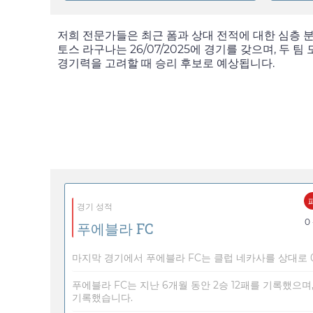
저희 전문가들은 최근 폼과 상대 전적에 대한 심층 
토스 라구나는
26/07/2025
에 경기를 갖으며, 두 
경기력을 고려할 때 승리 후보로 예상됩니다.
경기 성적
0 
푸에블라 FC
마지막 경기에서 푸에블라 FC는 클럽 네카사를 상대로 0 
푸에블라 FC는 지난 6개월 동안 2승 12패를 기록했으며
기록했습니다.