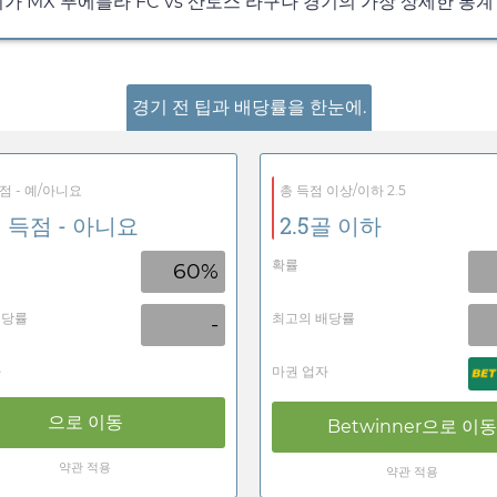
MX 푸에블라 FC vs 산토스 라구나 경기의 가장 상세한 통계
경기 전 팁과 배당률을 한눈에.
점 - 예/아니요
총 득점 이상/이하 2.5
 득점 - 아니요
2.5골 이하
확률
60%
배당률
최고의 배당률
-
자
마권 업자
으로 이동
Betwinner
으로 이동
약관 적용
약관 적용