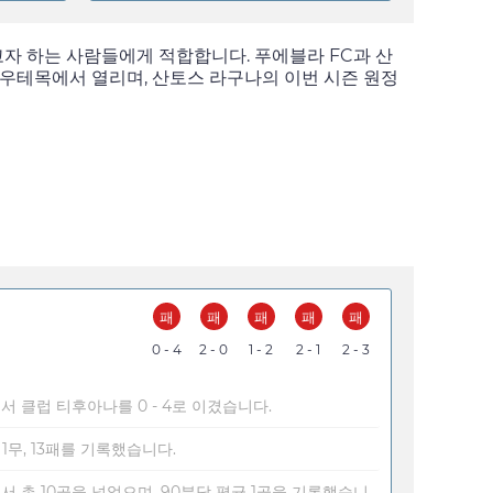
자 하는 사람들에게 적합합니다. 푸에블라 FC과 산
아우테목에서 열리며, 산토스 라구나의 이번 시즌 원정
패
패
패
패
패
0 - 4
2 - 0
1 - 2
2 - 1
2 - 3
 클럽 티후아나를 0 - 4로 이겼습니다.
1무, 13패를 기록했습니다.
서 총 10골을 넣었으며, 90분당 평균 1골을 기록했습니