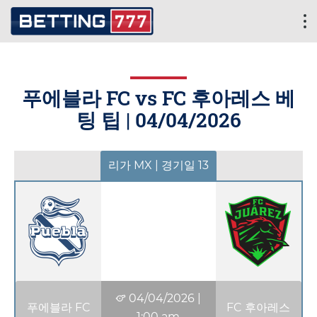
푸에블라 FC vs FC 후아레스 베
팅 팁 |
04/04/2026
리가 MX | 경기일 13
04/04/2026
|
푸에블라 FC
FC 후아레스
1:00 am