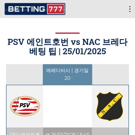
PSV 에인트호번 vs NAC 브레다
베팅 팁 |
25/01/2025
에레디비시 | 경기일
20
PSV 에인트호
25/01/2025
|
5:45