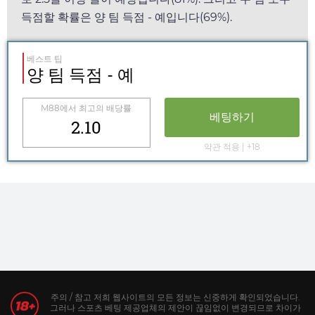
득점할 확률은 양 팀 득점 - 예입니다(69%).
베스트 팁
양 팀 득점 - 예
M88
에서 최고의 배당률
베팅하기
2.10
약관 적용 | +18
주의 / 참고 저희 웹사이트의 모든 정보는 신중하게 확인되었습니다.
그러나 스포츠 베팅 제공업체의 제안이 끊임없이 변경되므로 차이가