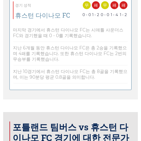
무
패
무
패
패
경기 성적
휴스턴 다이나모 FC
0 - 0
1 - 2
0 - 0
1 - 4
1 - 2
마지막 경기에서 휴스턴 다이나모 FC는 시애틀 사운더스
FC와 경기했을 때 0 - 0를 기록했습니다.
지난 6개월 동안 휴스턴 다이나모 FC은 총 2승을 기록했으
며 4패를 기록했습니다. 또한 휴스턴 다이나모 FC는 2번의
무승부를 기록했습니다.
지난 10경기에서 휴스턴 다이나모 FC는 총 8골을 기록했으
며, 이는 90분당 평균 0.8골을 의미합니다.
포틀랜드 팀버스 vs 휴스턴 다
이나모 FC 경기에 대한 전문가