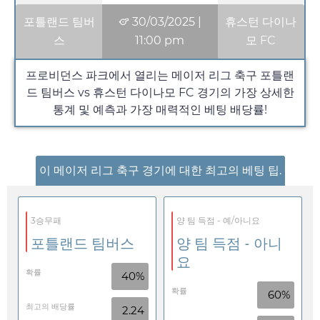
포틀랜드 팀버
30/03/2025
|
휴스턴 다이나
스
11:00 pm
모 FC
프로비던스 파크에서 열리는 메이저 리그 축구 포틀랜
드 팀버스 vs 휴스턴 다이나모 FC 경기의 가장 상세한
통계 및 예측과 가장 매력적인 베팅 배당률!
이 메이저 리그 축구 경기에 대한 최고의 베팅 팁.
3승무패
양 팀 득점 - 예/아니요
포틀랜드 팀버스
양 팀 득점 - 아니
요
확률
40%
확률
60%
최고의 배당률
2.24