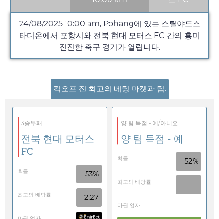
24/08/2025
10:00 am
, Pohang에 있는 스틸야드스
타디온에서 포항시와 전북 현대 모터스 FC 간의 흥미
진진한 축구 경기가 열립니다.
킥오프 전 최고의 베팅 마켓과 팁.
3승무패
양 팀 득점 - 예/아니요
전북 현대 모터스
양 팀 득점 - 예
FC
확률
52%
확률
53%
최고의 배당률
-
최고의 배당률
2.27
마권 업자
마권 업자