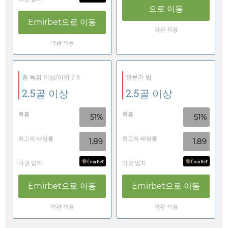
으로 이동
Emirbet
으로 이동
약관 적용
약관 적용
총 득점 이상/이하 2.5
전문가 팁
2.5골 이상
2.5골 이상
확률
확률
51%
51%
최고의 배당률
최고의 배당률
1.89
1.89
마권 업자
마권 업자
Emirbet
으로 이동
Emirbet
으로 이동
약관 적용
약관 적용