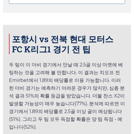
포항시 vs 전북 현대 모터스
FC K리그1 경기 전 팁
두 팀이 이 더비 경기에서 만날 때 2.5골 이상 마켓에 베
팅하는 것을 고려해 볼 만합니다. 이 결과는 킥오프 전
Emirbet
에서
1.89
의 배당률로 이용 가능합니다. 이러
한 더비 경기는 예측하기 어려운 경우가 많지만, 심층 분
석 결과 51%의 확률 등급을 받았습니다. 더블 찬스 X2이
발생할 가능성이 매우 높습니다(77%). 분석에 따르면 이
경기에서
1.89
의 배당률로 2.5골 이상 골이 예상됩니다
(51%). 그리고 두 팀 모두 득점할 확률은 양 팀 득점 - 예
입니다(52%).