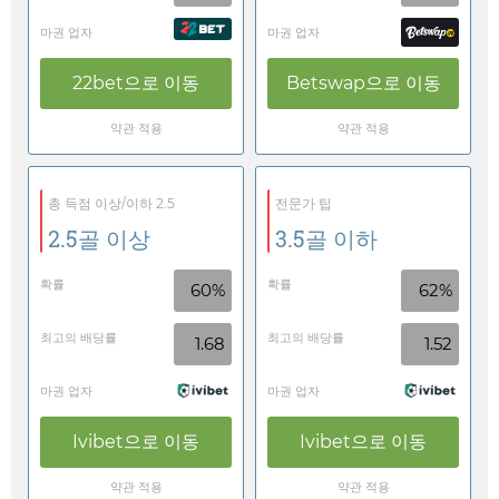
마권 업자
마권 업자
22bet
으로 이동
Betswap
으로 이동
약관 적용
약관 적용
총 득점 이상/이하 2.5
전문가 팁
2.5골 이상
3.5골 이하
확률
확률
60%
62%
최고의 배당률
최고의 배당률
1.68
1.52
마권 업자
마권 업자
Ivibet
으로 이동
Ivibet
으로 이동
약관 적용
약관 적용