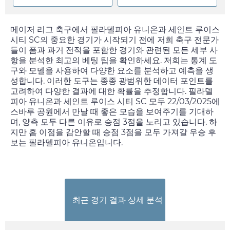
메이저 리그 축구에서 필라델피아 유니온과 세인트 루이스
시티 SC의 중요한 경기가 시작되기 전에 저희 축구 전문가
들이 폼과 과거 전적을 포함한 경기와 관련된 모든 세부 사
항을 분석한 최고의 베팅 팁을 확인하세요. 저희는 통계 도
구와 모델을 사용하여 다양한 요소를 분석하고 예측을 생
성합니다. 이러한 도구는 종종 광범위한 데이터 포인트를
고려하여 다양한 결과에 대한 확률을 추정합니다. 필라델
피아 유니온과 세인트 루이스 시티 SC 모두
22/03/2025
에
스바루 공원에서 만날 때 좋은 모습을 보여주기를 기대하
며, 양측 모두 다른 이유로 승점 3점을 노리고 있습니다. 하
지만 홈 이점을 감안할 때 승점 3점을 모두 가져갈 우승 후
보는 필라델피아 유니온입니다.
최근 경기 결과 상세 분석