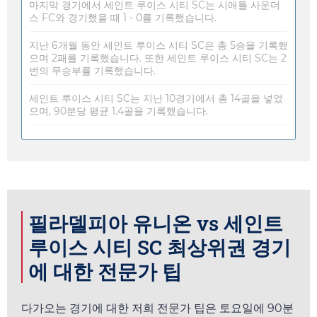
마지막 경기에서 세인트 루이스 시티 SC는 시애틀 사운더
스 FC와 경기했을 때 1 - 0를 기록했습니다.
지난 6개월 동안 세인트 루이스 시티 SC은 총 5승을 기록했
으며 2패를 기록했습니다. 또한 세인트 루이스 시티 SC는 2
번의 무승부를 기록했습니다.
세인트 루이스 시티 SC는 지난 10경기에서 총 14골을 넣었
으며, 90분당 평균 1.4골을 기록했습니다.
필라델피아 유니온 vs 세인트
루이스 시티 SC 최상위권 경기
에 대한 전문가 팁
다가오는 경기에 대한 저희 전문가 팁은
토요일
에 90분