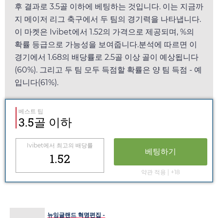
후 결과로 3.5골 이하에 베팅하는 것입니다. 이는 지금까
지 메이저 리그 축구에서 두 팀의 경기력을 나타냅니다.
이 마켓은
Ivibet
에서
1.52
의 가격으로 제공되며, %의
확률 등급으로 가능성을 보여줍니다.분석에 따르면 이
경기에서
1.68
의 배당률로 2.5골 이상 골이 예상됩니다
(60%). 그리고 두 팀 모두 득점할 확률은 양 팀 득점 - 예
입니다(61%).
베스트 팁
3.5골 이하
Ivibet
에서 최고의 배당률
베팅하기
1.52
약관 적용 | +18
뉴잉글랜드 혁명편집 -