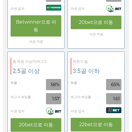
마권 업자
마권 업자
Betwinner
으로 이
20bet
으로 이동
동
약관 적용
약관 적용
총 득점 이상/이하 2.5
전문가 팁
2.5골 이상
3.5골 이하
확률
확률
58%
65%
최고의 배당률
최고의 배당률
1.57
1.61
마권 업자
마권 업자
22bet
으로 이동
20bet
으로 이동