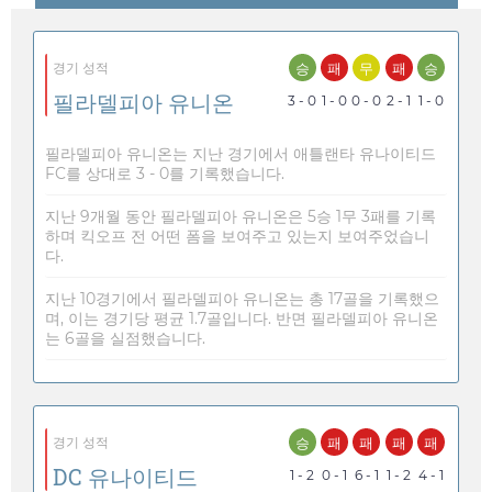
승
패
무
패
승
경기 성적
필라델피아 유니온
3 - 0
1 - 0
0 - 0
2 - 1
1 - 0
필라델피아 유니온는 지난 경기에서 애틀랜타 유나이티드
FC를 상대로 3 - 0를 기록했습니다.
지난 9개월 동안 필라델피아 유니온은 5승 1무 3패를 기록
하며 킥오프 전 어떤 폼을 보여주고 있는지 보여주었습니
다.
지난 10경기에서 필라델피아 유니온는 총 17골을 기록했으
며, 이는 경기당 평균 1.7골입니다. 반면 필라델피아 유니온
는 6골을 실점했습니다.
승
패
패
패
패
경기 성적
DC 유나이티드
1 - 2
0 - 1
6 - 1
1 - 2
4 - 1