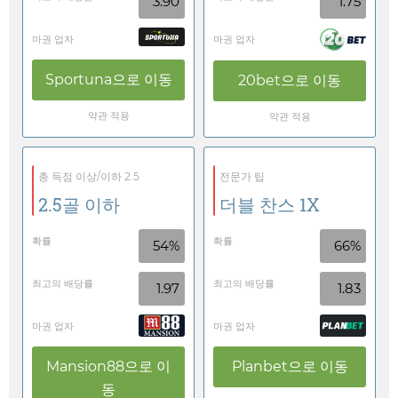
3.90
1.75
마권 업자
마권 업자
Sportuna
으로 이동
20bet
으로 이동
약관 적용
약관 적용
총 득점 이상/이하 2.5
전문가 팁
2.5골 이하
더블 찬스 1X
확률
확률
54%
66%
최고의 배당률
최고의 배당률
1.97
1.83
마권 업자
마권 업자
Mansion88
으로 이
Planbet
으로 이동
동