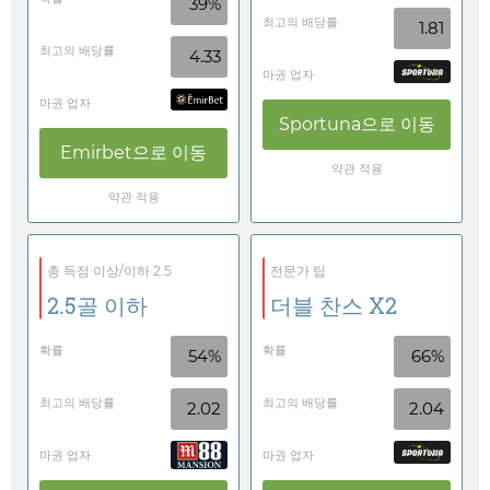
39%
최고의 배당률
1.81
최고의 배당률
4.33
마권 업자
마권 업자
Sportuna
으로 이동
Emirbet
으로 이동
약관 적용
약관 적용
총 득점 이상/이하 2.5
전문가 팁
2.5골 이하
더블 찬스 X2
확률
확률
54%
66%
최고의 배당률
최고의 배당률
2.02
2.04
마권 업자
마권 업자